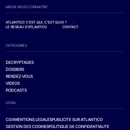
MIEUX NOUS CONNAITRE
ATLANTICO C'EST QUI, C'EST QUOI ?
/
LE RESEAU D'ATLANTICO
/
CONTACT
CATEGORIES
DECRYPTAGES
DOSSIERS
RENDEZ-VOUS
VIDEOS
PODCASTS
LEGAL
CGV
MENTIONS LEGALES
PUBLICITE SUR ATLANTICO
GESTION DES COOKIES
POLITIQUE DE CONFIDENTIALITE