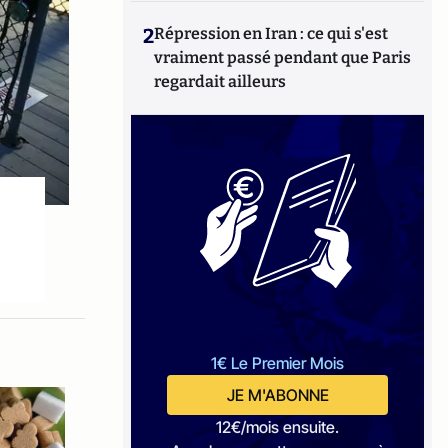
2
Répression en Iran : ce qui s'est
vraiment passé pendant que Paris
regardait ailleurs
1€ Le Premier Mois
JE M'ABONNE
12€/mois ensuite.