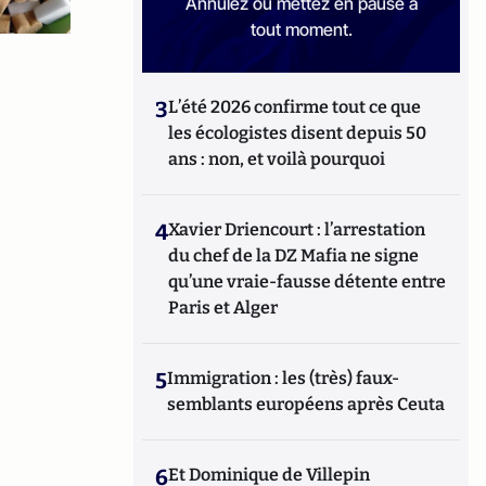
Annulez ou mettez en pause à
tout moment.
3
L’été 2026 confirme tout ce que
les écologistes disent depuis 50
ans : non, et voilà pourquoi
4
Xavier Driencourt : l’arrestation
du chef de la DZ Mafia ne signe
qu’une vraie-fausse détente entre
Paris et Alger
5
Immigration : les (très) faux-
semblants européens après Ceuta
6
Et Dominique de Villepin