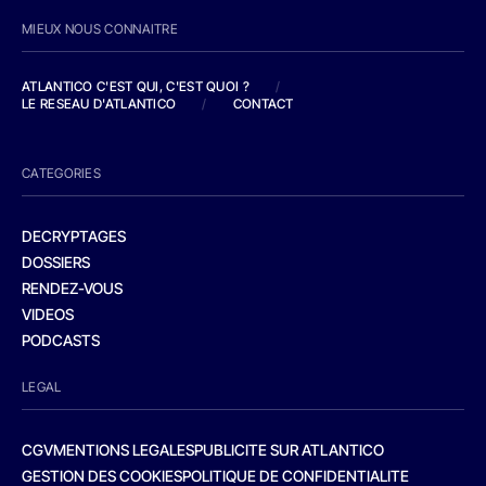
MIEUX NOUS CONNAITRE
ATLANTICO C'EST QUI, C'EST QUOI ?
/
LE RESEAU D'ATLANTICO
/
CONTACT
CATEGORIES
DECRYPTAGES
DOSSIERS
RENDEZ-VOUS
VIDEOS
PODCASTS
LEGAL
CGV
MENTIONS LEGALES
PUBLICITE SUR ATLANTICO
GESTION DES COOKIES
POLITIQUE DE CONFIDENTIALITE