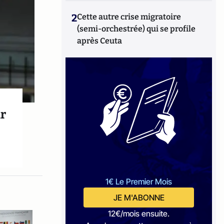
2
Cette autre crise migratoire
(semi-orchestrée) qui se profile
après Ceuta
ur
1€ Le Premier Mois
JE M'ABONNE
12€/mois ensuite.