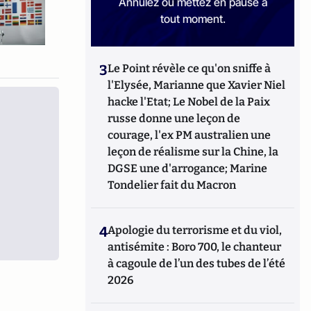
Annulez ou mettez en pause à
tout moment.
3
Le Point révèle ce qu'on sniffe à
l'Elysée, Marianne que Xavier Niel
hacke l'Etat; Le Nobel de la Paix
russe donne une leçon de
courage, l'ex PM australien une
leçon de réalisme sur la Chine, la
DGSE une d'arrogance; Marine
Tondelier fait du Macron
4
Apologie du terrorisme et du viol,
antisémite : Boro 700, le chanteur
à cagoule de l’un des tubes de l’été
2026