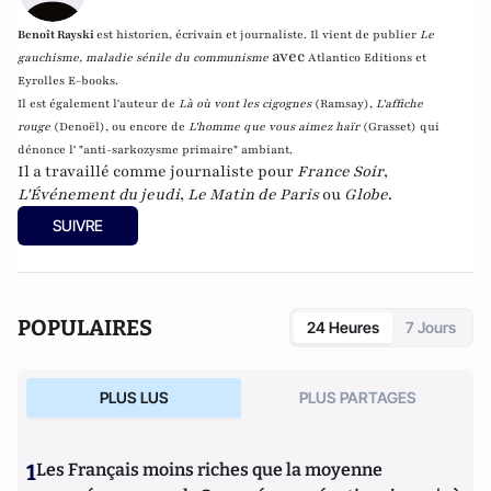
Benoît Rayski
est historien, écrivain et journaliste. Il vient de publier
Le
avec
gauchisme, maladie sénile du communisme
Atlantico Editions et
Eyrolles E-books.
Il est également l'auteur de
Là où vont les cigognes
(Ramsay),
L'affiche
rouge
(Denoël), ou encore de
L'homme que vous aimez haïr
(Grasset)
qui
dénonce l' "anti-sarkozysme primaire" ambiant.
Il a travaillé comme journaliste pour
France Soir
,
L'Événement du jeudi
,
Le Matin de Paris
ou
Globe
.
SUIVRE
POPULAIRES
24 Heures
7 Jours
PLUS LUS
PLUS PARTAGES
1
Les Français moins riches que la moyenne