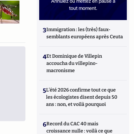
Annulez ou mettez en pause à
tout moment.
3
Immigration : les (très) faux-
semblants européens après Ceuta
4
Et Dominique de Villepin
accoucha du villepino-
macronisme
5
L’été 2026 confirme tout ce que
les écologistes disent depuis 50
ans : non, et voilà pourquoi
6
Record du CAC 40 mais
croissance nulle : voilà ce que