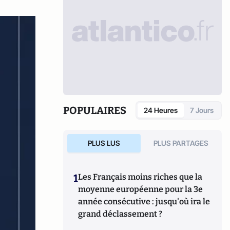
POPULAIRES
24 Heures
7 Jours
PLUS LUS
PLUS PARTAGES
1
Les Français moins riches que la
moyenne européenne pour la 3e
année consécutive : jusqu'où ira le
grand déclassement ?