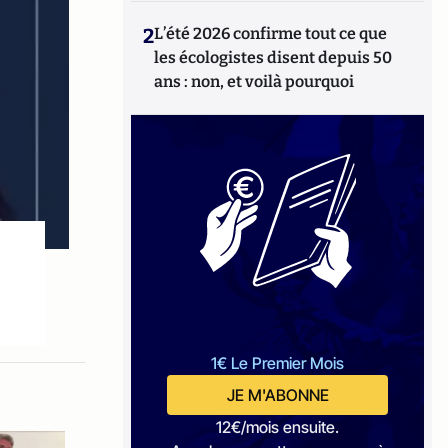
2
L’été 2026 confirme tout ce que
les écologistes disent depuis 50
ans : non, et voilà pourquoi
1€ Le Premier Mois
JE M'ABONNE
12€/mois ensuite.