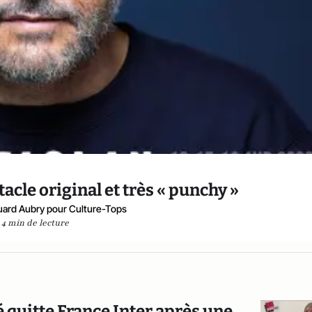
acle original et très « punchy »
ard Aubry pour Culture-Tops
4 min de lecture
quitte France Inter après une