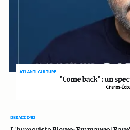
ATLANTI-CULTURE
"Come back" : un spect
Charles-Édou
DESACCORD
L'humoriste Pierre-Emmanuel Barré 