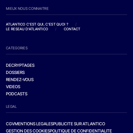
MIEUX NOUS CONNAITRE
ATLANTICO C'EST QUI, C'EST QUOI ?
/
LE RESEAU D'ATLANTICO
/
CONTACT
CATEGORIES
DECRYPTAGES
DOSSIERS
RENDEZ-VOUS
VIDEOS
PODCASTS
LEGAL
CGV
MENTIONS LEGALES
PUBLICITE SUR ATLANTICO
GESTION DES COOKIES
POLITIQUE DE CONFIDENTIALITE