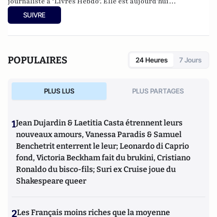
journaliste à "Livres Hebdo". Elle est aujourd'hui
responsable des rubriques société/idées d'Atlantico.fr.
SUIVRE
POPULAIRES
24 Heures
7 Jours
PLUS LUS
PLUS PARTAGES
1
Jean Dujardin & Laetitia Casta étrennent leurs
nouveaux amours, Vanessa Paradis & Samuel
Benchetrit enterrent le leur; Leonardo di Caprio
fond, Victoria Beckham fait du brukini, Cristiano
Ronaldo du bisco-fils; Suri ex Cruise joue du
Shakespeare queer
2
Les Français moins riches que la moyenne