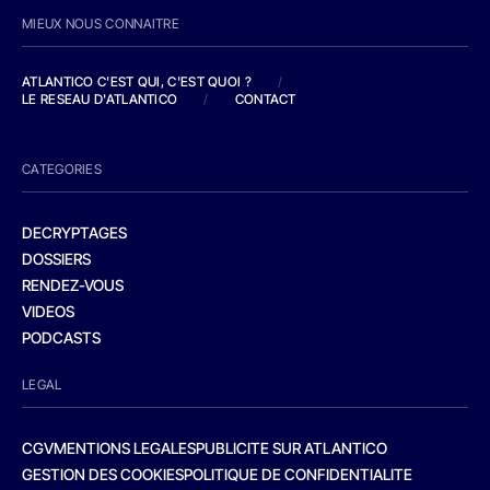
MIEUX NOUS CONNAITRE
ATLANTICO C'EST QUI, C'EST QUOI ?
/
LE RESEAU D'ATLANTICO
/
CONTACT
CATEGORIES
DECRYPTAGES
DOSSIERS
RENDEZ-VOUS
VIDEOS
PODCASTS
LEGAL
CGV
MENTIONS LEGALES
PUBLICITE SUR ATLANTICO
GESTION DES COOKIES
POLITIQUE DE CONFIDENTIALITE