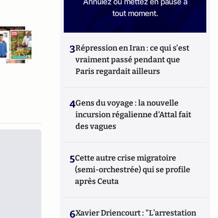
Annulez ou mettez en pause à
tout moment.
3
Répression en Iran : ce qui s'est
vraiment passé pendant que
Paris regardait ailleurs
4
Gens du voyage : la nouvelle
incursion régalienne d'Attal fait
des vagues
5
Cette autre crise migratoire
(semi-orchestrée) qui se profile
après Ceuta
6
Xavier Driencourt : "L’arrestation