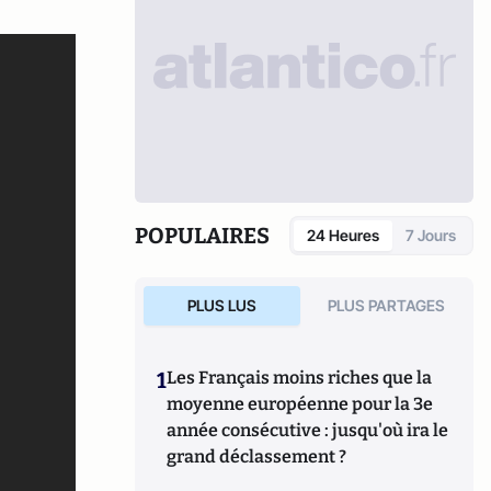
POPULAIRES
24 Heures
7 Jours
PLUS LUS
PLUS PARTAGES
1
Les Français moins riches que la
moyenne européenne pour la 3e
année consécutive : jusqu'où ira le
grand déclassement ?