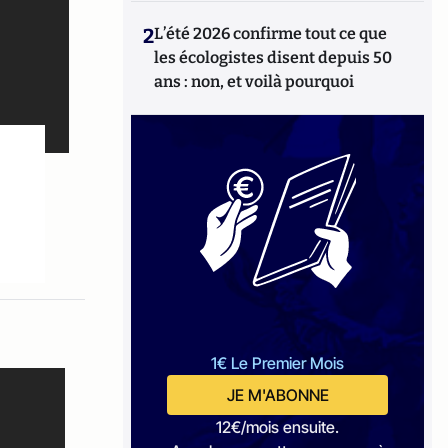
2
L’été 2026 confirme tout ce que
les écologistes disent depuis 50
ans : non, et voilà pourquoi
1€ Le Premier Mois
JE M'ABONNE
12€/mois ensuite.