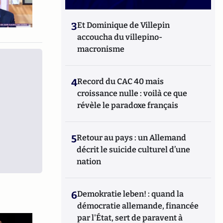
3
Et Dominique de Villepin
accoucha du villepino-
macronisme
4
Record du CAC 40 mais
croissance nulle : voilà ce que
révèle le paradoxe français
5
Retour au pays : un Allemand
décrit le suicide culturel d’une
nation
6
Demokratie leben! : quand la
démocratie allemande, financée
par l'État, sert de paravent à