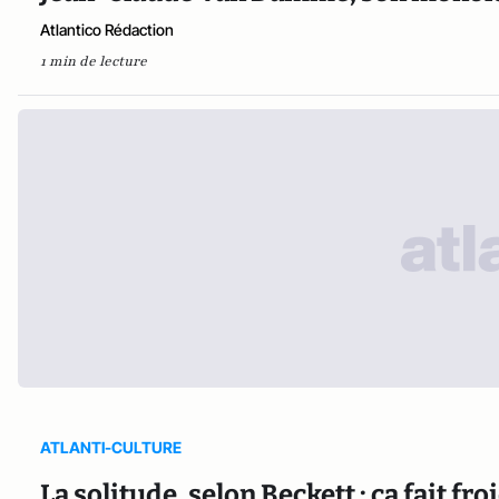
Atlantico Rédaction
1 min de lecture
ATLANTI-CULTURE
La solitude, selon Beckett : ça fait froi