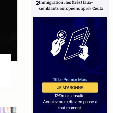
2
Immigration : les (très) faux-
semblants européens après Ceuta
1€ Le Premier Mois
JE M'ABONNE
12€/mois ensuite.
Annulez ou mettez en pause à
tout moment.