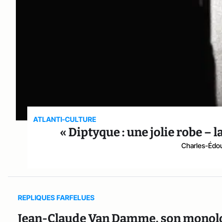
ATLANTI-CULTURE
« Diptyque : une jolie robe – 
Charles-Édou
REPLIQUES FARFELUES
Jean-Claude Van Damme, son monolog