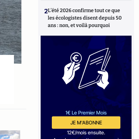
2
L’été 2026 confirme tout ce que
les écologistes disent depuis 50
ans : non, et voilà pourquoi
1€ Le Premier Mois
JE M'ABONNE
12€/mois ensuite.