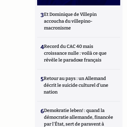
3
Et Dominique de Villepin
accoucha du villepino-
macronisme
4
Record du CAC 40 mais
croissance nulle : voilà ce que
révèle le paradoxe français
5
Retour au pays : un Allemand
décrit le suicide culturel d’une
nation
6
Demokratie leben! : quand la
démocratie allemande, financée
par l'État, sert de paravent à