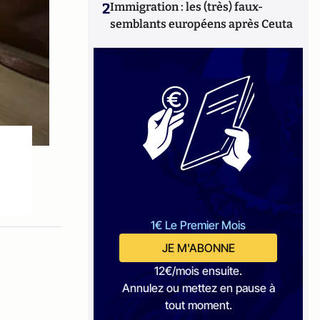
2
Immigration : les (très) faux-
semblants européens après Ceuta
1€ Le Premier Mois
JE M'ABONNE
12€/mois ensuite.
Annulez ou mettez en pause à
tout moment.