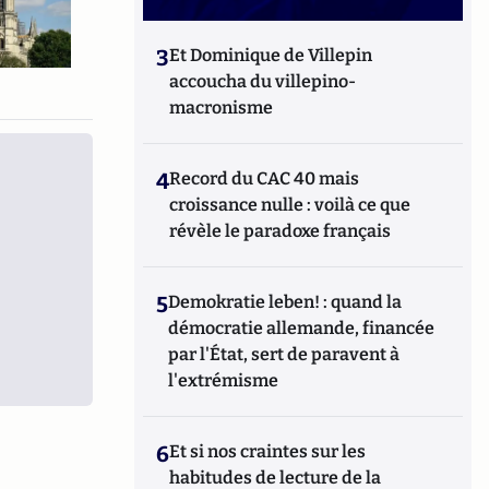
3
Et Dominique de Villepin
accoucha du villepino-
macronisme
4
Record du CAC 40 mais
croissance nulle : voilà ce que
révèle le paradoxe français
5
Demokratie leben! : quand la
démocratie allemande, financée
par l'État, sert de paravent à
l'extrémisme
6
Et si nos craintes sur les
habitudes de lecture de la