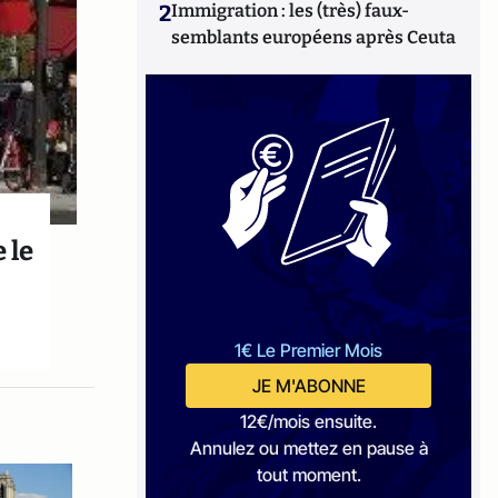
2
Immigration : les (très) faux-
semblants européens après Ceuta
 le
1€ Le Premier Mois
JE M'ABONNE
12€/mois ensuite.
Annulez ou mettez en pause à
tout moment.