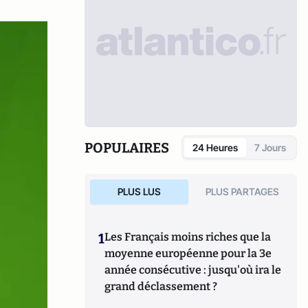
POPULAIRES
24 Heures
7 Jours
PLUS LUS
PLUS PARTAGES
1
Les Français moins riches que la
moyenne européenne pour la 3e
année consécutive : jusqu'où ira le
grand déclassement ?