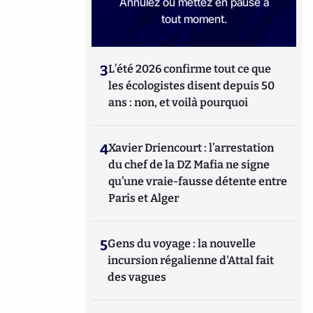
Annulez ou mettez en pause à
tout moment.
3
L’été 2026 confirme tout ce que
les écologistes disent depuis 50
ans : non, et voilà pourquoi
4
Xavier Driencourt : l’arrestation
du chef de la DZ Mafia ne signe
qu’une vraie-fausse détente entre
Paris et Alger
5
Gens du voyage : la nouvelle
incursion régalienne d'Attal fait
des vagues