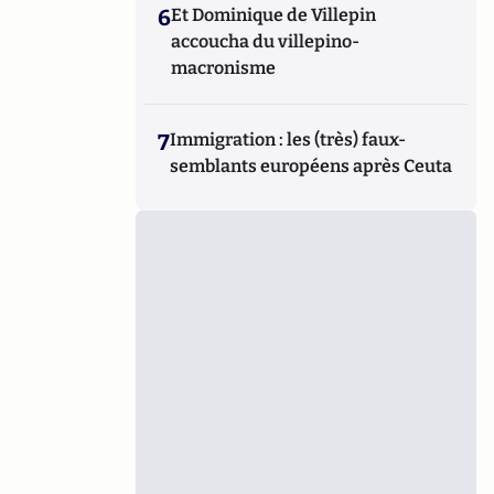
6
Et Dominique de Villepin
accoucha du villepino-
macronisme
7
Immigration : les (très) faux-
semblants européens après Ceuta