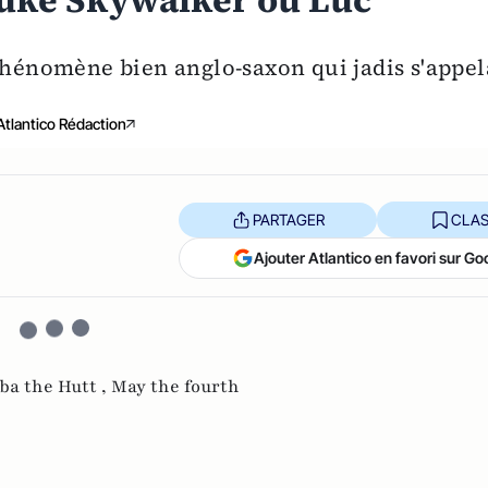
 Luke Skywalker ou Luc
phénomène bien anglo-saxon qui jadis s'appel
Atlantico Rédaction
PARTAGER
CLAS
Ajouter Atlantico en favori sur Go
bba the Hutt ,
May the fourth