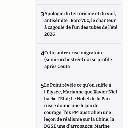
3
Apologie du terrorisme et du viol,
antisémite : Boro 700, le chanteur
à cagoule de l’un des tubes de l’été
2026
4
Cette autre crise migratoire
(semi-orchestrée) qui se profile
après Ceuta
5
Le Point révèle ce qu'on sniffe à
l'Elysée, Marianne que Xavier Niel
hacke l'Etat; Le Nobel de la Paix
russe donne une leçon de
courage, l'ex PM australien une
leçon de réalisme sur la Chine, la
DGSE une d'arrogance; Marine