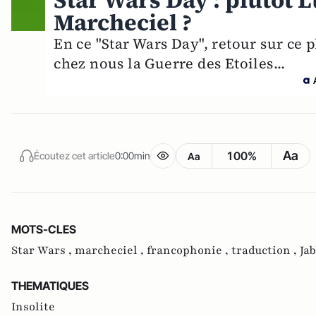
Star Wars Day : plutôt
Marcheciel ?
En ce "Star Wars Day", retour sur ce 
chez nous la Guerre des Etoiles...
Aa
100%
Écoutez cet article
0:00min
Aa
MOTS-CLES
Star Wars ,
marcheciel ,
francophonie ,
traduction ,
Ja
THEMATIQUES
Insolite