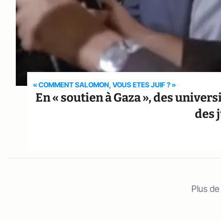
« COMMENT SALOMON, VOUS ETES JUIF ? »
En « soutien à Gaza », des univers
des 
Plus de