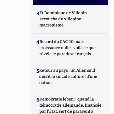
3
Et Dominique de Villepin
accoucha du villepino-
macronisme
4
Record du CAC 40 mais
croissance nulle : voilà ce que
révèle le paradoxe français
5
Retour au pays : un Allemand
décrit le suicide culturel d’une
nation
6
Demokratie leben! : quand la
démocratie allemande, financée
par l'État, sert de paravent à