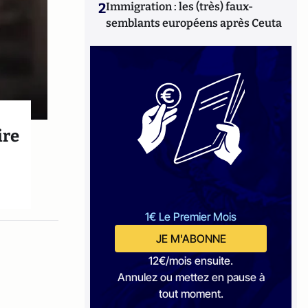
2
Immigration : les (très) faux-
semblants européens après Ceuta
ire
1€ Le Premier Mois
JE M'ABONNE
12€/mois ensuite.
Annulez ou mettez en pause à
tout moment.