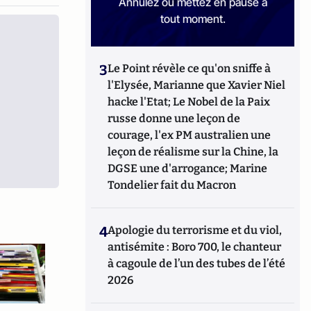
Annulez ou mettez en pause à
tout moment.
3
Le Point révèle ce qu'on sniffe à
l'Elysée, Marianne que Xavier Niel
hacke l'Etat; Le Nobel de la Paix
russe donne une leçon de
courage, l'ex PM australien une
leçon de réalisme sur la Chine, la
DGSE une d'arrogance; Marine
Tondelier fait du Macron
4
Apologie du terrorisme et du viol,
antisémite : Boro 700, le chanteur
à cagoule de l’un des tubes de l’été
2026