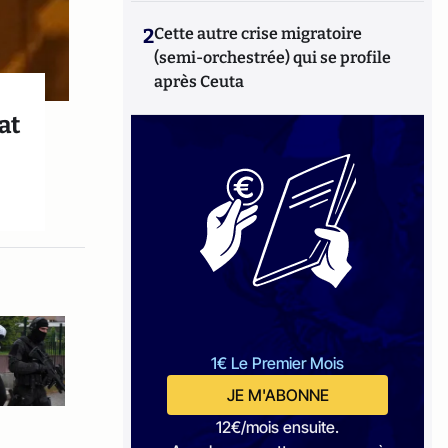
2
Cette autre crise migratoire
(semi-orchestrée) qui se profile
après Ceuta
at
1€ Le Premier Mois
JE M'ABONNE
12€/mois ensuite.