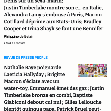
Denis sur un sexa-marin;
Justin Timberlake montre son c… en Italie,
Alexandra Lamy s’embrase à Paris, Marion
Cotillard déprime aux Etats-Unis; Bradley
Cooper et Irina Shayk se font une Bennifer
Philippine de Belair
1 min de lecture
REVUE DE PRESSE PEOPLE
Nathalie Baye poignarde
Laeticia Hallyday ; Brigitte
Macron s’éclate avec un
water-toy, Emmanuel émet des gaz ; Justin
Timberlake bronze en combi, Baptiste
Giabiconi debout cul nul ; Gilles Lellouche
bientôt quinqua papa, Patrick Bruel peut-