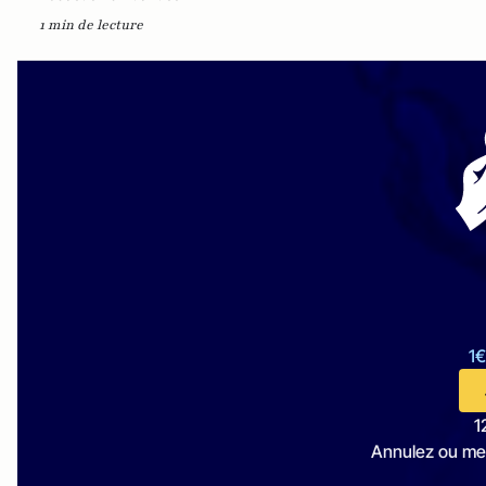
1 min de lecture
1€
1
Annulez ou me