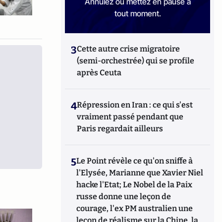
Annulez ou mettez en pause à
tout moment.
3
Cette autre crise migratoire
(semi-orchestrée) qui se profile
après Ceuta
4
Répression en Iran : ce qui s'est
vraiment passé pendant que
Paris regardait ailleurs
5
Le Point révèle ce qu'on sniffe à
l'Elysée, Marianne que Xavier Niel
hacke l'Etat; Le Nobel de la Paix
russe donne une leçon de
courage, l'ex PM australien une
leçon de réalisme sur la Chine, la