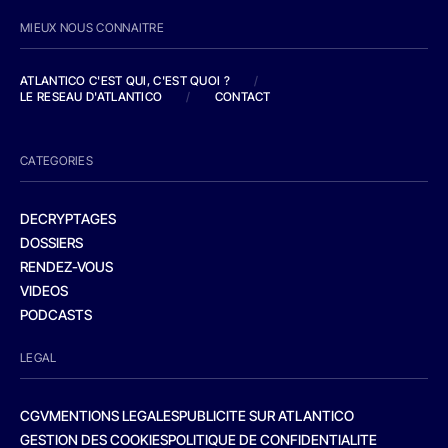
MIEUX NOUS CONNAITRE
ATLANTICO C'EST QUI, C'EST QUOI ?
/
LE RESEAU D'ATLANTICO
/
CONTACT
CATEGORIES
DECRYPTAGES
DOSSIERS
RENDEZ-VOUS
VIDEOS
PODCASTS
LEGAL
CGV
MENTIONS LEGALES
PUBLICITE SUR ATLANTICO
GESTION DES COOKIES
POLITIQUE DE CONFIDENTIALITE