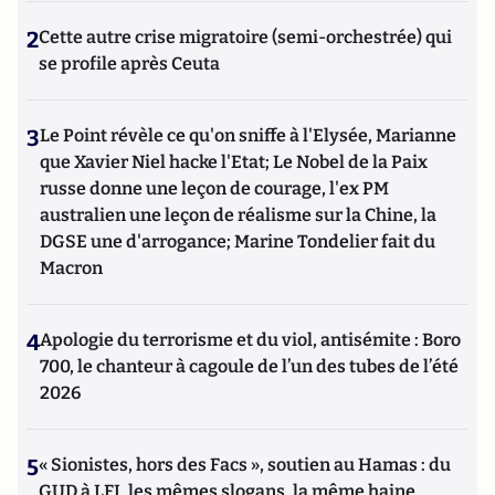
2
Cette autre crise migratoire (semi-orchestrée) qui
se profile après Ceuta
3
Le Point révèle ce qu'on sniffe à l'Elysée, Marianne
que Xavier Niel hacke l'Etat; Le Nobel de la Paix
russe donne une leçon de courage, l'ex PM
australien une leçon de réalisme sur la Chine, la
DGSE une d'arrogance; Marine Tondelier fait du
Macron
4
Apologie du terrorisme et du viol, antisémite : Boro
700, le chanteur à cagoule de l’un des tubes de l’été
2026
5
« Sionistes, hors des Facs », soutien au Hamas : du
GUD à LFI, les mêmes slogans, la même haine