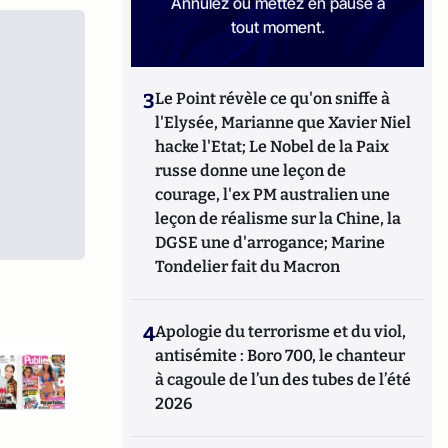
Annulez ou mettez en pause à
tout moment.
3
Le Point révèle ce qu'on sniffe à
l'Elysée, Marianne que Xavier Niel
hacke l'Etat; Le Nobel de la Paix
russe donne une leçon de
courage, l'ex PM australien une
leçon de réalisme sur la Chine, la
DGSE une d'arrogance; Marine
Tondelier fait du Macron
4
Apologie du terrorisme et du viol,
antisémite : Boro 700, le chanteur
à cagoule de l’un des tubes de l’été
2026