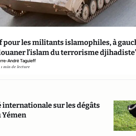
if pour les militants islamophiles, à gau
édouaner l’islam du terrorisme djihadiste
erre-André Taguieff
1 min de lecture
internationale sur les dégâts
au Yémen