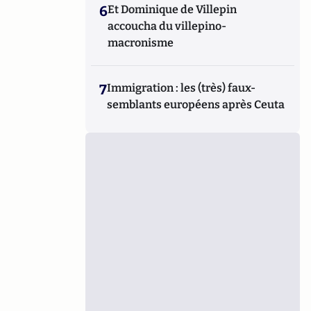
6
Et Dominique de Villepin
accoucha du villepino-
macronisme
7
Immigration : les (très) faux-
semblants européens après Ceuta