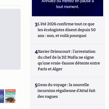
Annulez ou mettez en pause à
tout moment.
3
L’été 2026 confirme tout ce que
les écologistes disent depuis 50
ans : non, et voilà pourquoi
4
Xavier Driencourt : l’arrestation
du chef de la DZ Mafia ne signe
qu’une vraie-fausse détente entre
Paris et Alger
5
Gens du voyage : la nouvelle
incursion régalienne d'Attal fait
des vagues