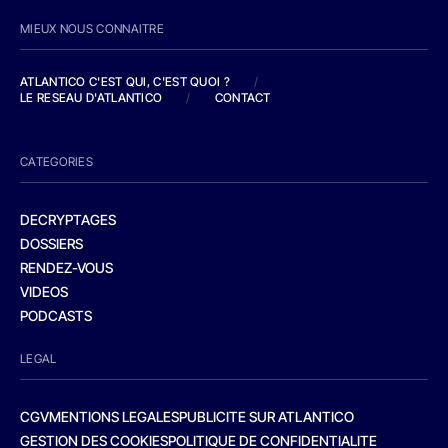
MIEUX NOUS CONNAITRE
ATLANTICO C'EST QUI, C'EST QUOI ?
/
LE RESEAU D'ATLANTICO
/
CONTACT
CATEGORIES
DECRYPTAGES
DOSSIERS
RENDEZ-VOUS
VIDEOS
PODCASTS
LEGAL
CGV
MENTIONS LEGALES
PUBLICITE SUR ATLANTICO
GESTION DES COOKIES
POLITIQUE DE CONFIDENTIALITE