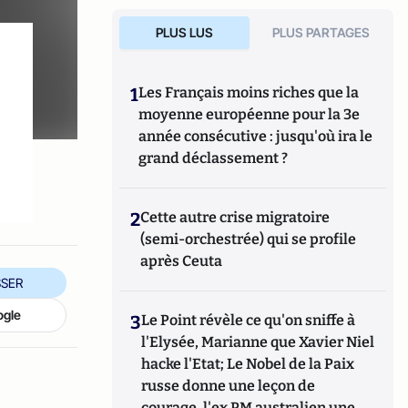
PLUS LUS
PLUS PARTAGES
1
Les Français moins riches que la
moyenne européenne pour la 3e
année consécutive : jusqu'où ira le
u
grand déclassement ?
2
Cette autre crise migratoire
(semi-orchestrée) qui se profile
après Ceuta
SER
ogle
3
Le Point révèle ce qu'on sniffe à
l'Elysée, Marianne que Xavier Niel
hacke l'Etat; Le Nobel de la Paix
russe donne une leçon de
courage, l'ex PM australien une