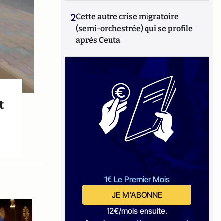
2
Cette autre crise migratoire
(semi-orchestrée) qui se profile
après Ceuta
t
1€ Le Premier Mois
JE M'ABONNE
12€/mois ensuite.