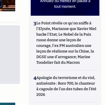
Annulez ou mettez en pause à
tout moment.
3
Le Point révèle ce qu'on sniffe à
l'Elysée, Marianne que Xavier Niel
hacke l'Etat; Le Nobel de la Paix
russe donne une leçon de
courage, l'ex PM australien une
leçon de réalisme sur la Chine, la
DGSE une d'arrogance; Marine
Tondelier fait du Macron
4
Apologie du terrorisme et du viol,
antisémite : Boro 700, le chanteur
à cagoule de l’un des tubes de l’été
2026