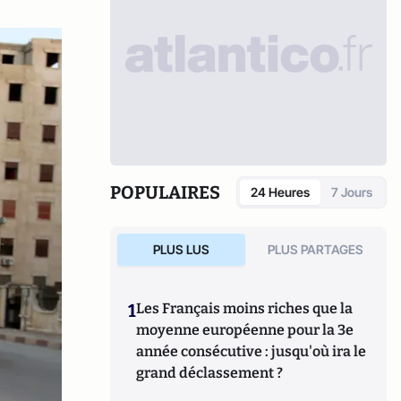
POPULAIRES
24 Heures
7 Jours
PLUS LUS
PLUS PARTAGES
1
Les Français moins riches que la
moyenne européenne pour la 3e
année consécutive : jusqu'où ira le
grand déclassement ?