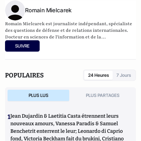
Romain Mielcarek
Romain Mielcarek est journaliste indépendant, spécialiste
des questions de défense et de relations internationales.
Docteur en sciences de l'information et de la
communication, il est enseignant-chercheur à l'Institut
SUIVRE
Pratique du Journalisme (IPJ Paris-Dauphine) Il est l'auteur
de "Marchands d'armes, Enquête sur un business français",
publié aux éditions Tallandier et de "Les Moujiks : La France
dans les griffes des espions russes", publié aux éditions
POPULAIRES
24 Heures
7 Jours
Denoël.
PLUS LUS
PLUS PARTAGES
1
Jean Dujardin & Laetitia Casta étrennent leurs
nouveaux amours, Vanessa Paradis & Samuel
Benchetrit enterrent le leur; Leonardo di Caprio
fond, Victoria Beckham fait du brukini, Cristiano