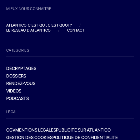
MIEUX NOUS CONNAITRE
ATLANTICO C'EST QUI, C'EST QUOI ?
/
LE RESEAU D'ATLANTICO
/
CONTACT
CATEGORIES
DECRYPTAGES
DOSSIERS
RENDEZ-VOUS
VIDEOS
PODCASTS
LEGAL
CGV
MENTIONS LEGALES
PUBLICITE SUR ATLANTICO
GESTION DES COOKIES
POLITIQUE DE CONFIDENTIALITE