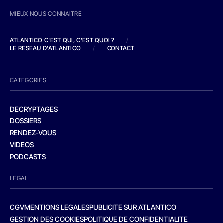
MIEUX NOUS CONNAITRE
ATLANTICO C'EST QUI, C'EST QUOI ?
/
LE RESEAU D'ATLANTICO
/
CONTACT
CATEGORIES
DECRYPTAGES
DOSSIERS
RENDEZ-VOUS
VIDEOS
PODCASTS
LEGAL
CGV
MENTIONS LEGALES
PUBLICITE SUR ATLANTICO
GESTION DES COOKIES
POLITIQUE DE CONFIDENTIALITE