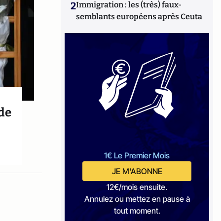
2
Immigration : les (très) faux-
semblants européens après Ceuta
 de
1€ Le Premier Mois
JE M'ABONNE
12€/mois ensuite.
Annulez ou mettez en pause à
tout moment.