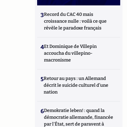
3
Record du CAC 40 mais
croissance nulle : voilà ce que
révèle le paradoxe français
4
Et Dominique de Villepin
accoucha du villepino-
macronisme
5
Retour au pays : un Allemand
décrit le suicide culturel d’une
nation
6
Demokratie leben! : quand la
démocratie allemande, financée
par l'État, sert de paravent à