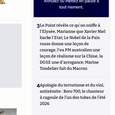
Annulez ou mettez en pause à
tout moment.
3
Le Point révèle ce qu'on sniffe à
l'Elysée, Marianne que Xavier Niel
hacke l'Etat; Le Nobel de la Paix
russe donne une leçon de
courage, l'ex PM australien une
leçon de réalisme sur la Chine, la
DGSE une d'arrogance; Marine
Tondelier fait du Macron
4
Apologie du terrorisme et du viol,
antisémite : Boro 700, le chanteur
à cagoule de l’un des tubes de l’été
2026