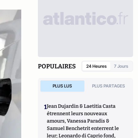
POPULAIRES
24 Heures
7 Jours
PLUS LUS
PLUS PARTAGES
1
Jean Dujardin & Laetitia Casta
étrennent leurs nouveaux
amours, Vanessa Paradis &
Samuel Benchetrit enterrent le
leur; Leonardo di Caprio fond,