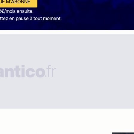
JE M'ABONNE
2€/mois ensuite.
ttez en pause à tout moment.