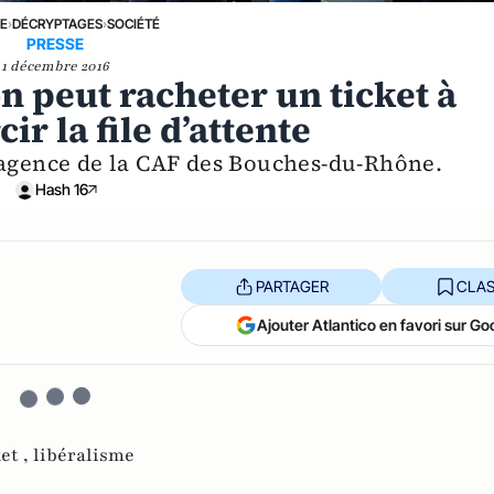
NE
›
DÉCRYPTAGES
›
SOCIÉTÉ
PRESSE
1 décembre 2016
on peut racheter un ticket à
r la file d’attente
 agence de la CAF des Bouches-du-Rhône.
Hash 16
PARTAGER
CLAS
Ajouter Atlantico en favori sur Go
et ,
libéralisme