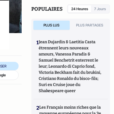
manipule beaucoup, beaucoup de
documents".
POPULAIRES
24 Heures
7 Jours
PLUS LUS
PLUS PARTAGES
1
Jean Dujardin & Laetitia Casta
étrennent leurs nouveaux
amours, Vanessa Paradis &
Samuel Benchetrit enterrent le
SER
leur; Leonardo di Caprio fond,
Victoria Beckham fait du brukini,
ogle
Cristiano Ronaldo du bisco-fils;
Suri ex Cruise joue du
Shakespeare queer
2
Les Français moins riches que la
moyenne européenne pour la 3e