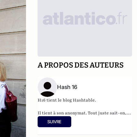
A PROPOS DES AUTEURS
Hash 16
H16 tient le blog
Hashtable
.
Il tient à son anonymat. Tout juste sait-on,
qu'à 37 ans, cet informaticien à l'humour
SUIVRE
acerbe habite en Belgique et travaille pour
"une grosse boutique qui produit, gère et