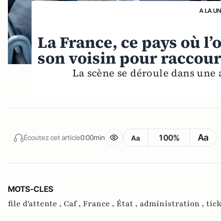
A LA U
La France, ce pays où l’
son voisin pour raccourci
La scène se déroule dans une
Aa
100%
Écoutez cet article
0:00min
Aa
MOTS-CLES
file d'attente ,
Caf ,
France ,
État ,
administration ,
tick