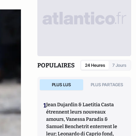
POPULAIRES
24 Heures
7 Jours
PLUS LUS
PLUS PARTAGES
1
Jean Dujardin & Laetitia Casta
étrennent leurs nouveaux
amours, Vanessa Paradis &
Samuel Benchetrit enterrent le
leur; Leonardo di Caprio fond,