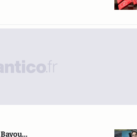
n Bayou…