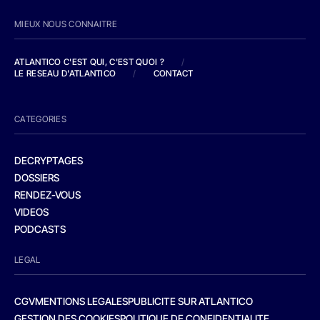
MIEUX NOUS CONNAITRE
ATLANTICO C'EST QUI, C'EST QUOI ?
/
LE RESEAU D'ATLANTICO
/
CONTACT
CATEGORIES
DECRYPTAGES
DOSSIERS
RENDEZ-VOUS
VIDEOS
PODCASTS
LEGAL
CGV
MENTIONS LEGALES
PUBLICITE SUR ATLANTICO
GESTION DES COOKIES
POLITIQUE DE CONFIDENTIALITE