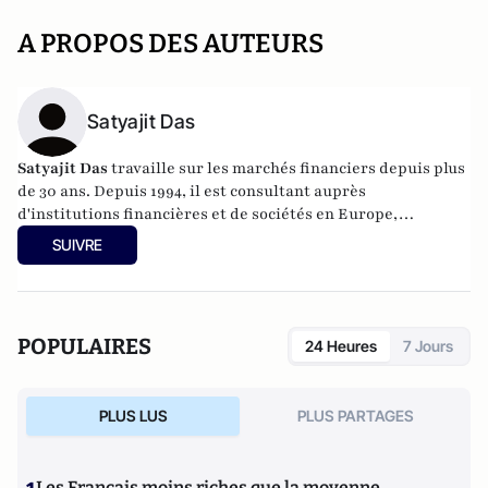
A PROPOS DES AUTEURS
Satyajit Das
Satyajit Das
travaille sur les marchés financiers depuis plus
de 30 ans. Depuis 1994, il est consultant auprès
d'institutions financières et de sociétés en Europe,
Amérique du Nord, Asie et Australie. Il est aussi
l'auteur de
SUIVRE
nombreux ouvrages de référence sur les produits dérivés et
la gestion des risques
.
POPULAIRES
24 Heures
7 Jours
PLUS LUS
PLUS PARTAGES
Les Français moins riches que la moyenne