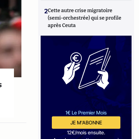
2
Cette autre crise migratoire
(semi-orchestrée) qui se profile
après Ceuta
s
1€ Le Premier Mois
JE M'ABONNE
12€/mois ensuite.