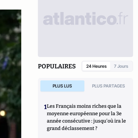
POPULAIRES
24 Heures
7 Jours
PLUS LUS
PLUS PARTAGES
1
Les Français moins riches que la
moyenne européenne pour la 3e
année consécutive : jusqu'où ira le
grand déclassement ?