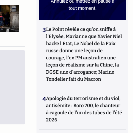
Annulez ou mettez en pause à
tout moment.
3
Le Point révèle ce qu'on sniffe à
l'Elysée, Marianne que Xavier Niel
hacke l'Etat; Le Nobel de la Paix
russe donne une leçon de
courage, l'ex PM australien une
leçon de réalisme sur la Chine, la
DGSE une d'arrogance; Marine
Tondelier fait du Macron
4
Apologie du terrorisme et du viol,
antisémite : Boro 700, le chanteur
à cagoule de l’un des tubes de l’été
2026