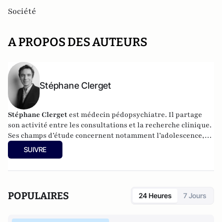
Société
A PROPOS DES AUTEURS
Stéphane Clerget
Stéphane Clerget
est médecin pédopsychiatre. Il partage
son activité entre les consultations et la recherche clinique.
Ses champs d’étude concernent notamment l’adolescence,
les troubles émotionnels et les questions d’identité. Il a mis
SUIVRE
en place à l’hôpital l’une des premières consultations d’aide
à la parentalité. Il est l'auteur de
Nos garçons en danger
(
Flammarion) et
Les vampires psychiques
(Fayard).
POPULAIRES
24 Heures
7 Jours