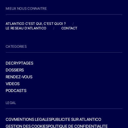
MIEUX NOUS CONNAITRE
ATLANTICO C'EST QUI, C'EST QUOI ?
/
LE RESEAU D'ATLANTICO
/
CONTACT
CATEGORIES
DECRYPTAGES
DOSSIERS
RENDEZ-VOUS
VIDEOS
PODCASTS
LEGAL
CGV
MENTIONS LEGALES
PUBLICITE SUR ATLANTICO
GESTION DES COOKIES
POLITIQUE DE CONFIDENTIALITE