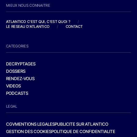
MIEUX NOUS CONNAITRE
ATLANTICO C'EST QUI, C'EST QUOI ?
/
LE RESEAU D'ATLANTICO
/
CONTACT
CATEGORIES
DECRYPTAGES
DOSSIERS
RENDEZ-VOUS
VIDEOS
PODCASTS
LEGAL
CGV
MENTIONS LEGALES
PUBLICITE SUR ATLANTICO
GESTION DES COOKIES
POLITIQUE DE CONFIDENTIALITE