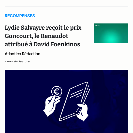
RECOMPENSES
Lydie Salvayre reçoit le prix
Goncourt, le Renaudot
attribué à David Foenkinos
Atlantico Rédaction
1 min de lecture