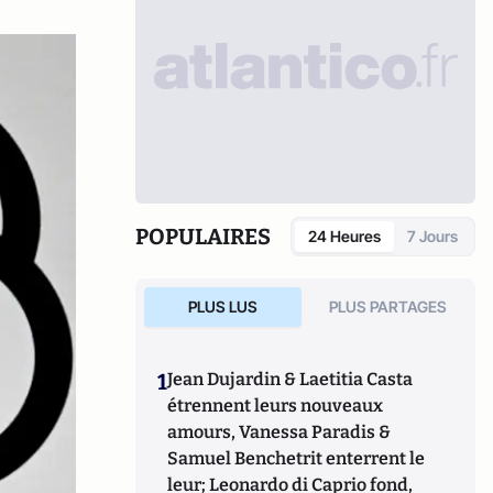
POPULAIRES
24 Heures
7 Jours
PLUS LUS
PLUS PARTAGES
1
Jean Dujardin & Laetitia Casta
étrennent leurs nouveaux
amours, Vanessa Paradis &
Samuel Benchetrit enterrent le
leur; Leonardo di Caprio fond,