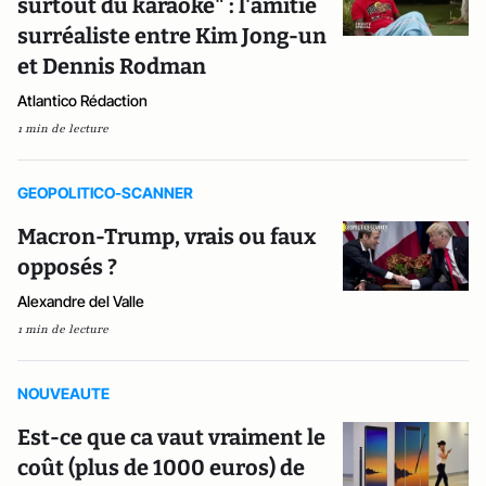
surtout du karaoké" : l'amitié
surréaliste entre Kim Jong-un
et Dennis Rodman
Atlantico Rédaction
1 min de lecture
GEOPOLITICO-SCANNER
Macron-Trump, vrais ou faux
opposés ?
Alexandre del Valle
1 min de lecture
NOUVEAUTE
Est-ce que ca vaut vraiment le
coût (plus de 1000 euros) de