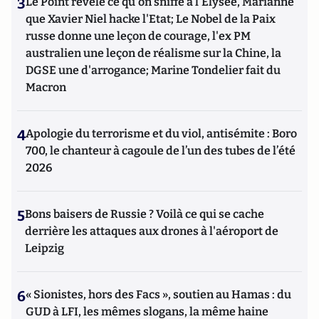
3
Le Point révèle ce qu'on sniffe à l'Elysée, Marianne
que Xavier Niel hacke l'Etat; Le Nobel de la Paix
russe donne une leçon de courage, l'ex PM
australien une leçon de réalisme sur la Chine, la
DGSE une d'arrogance; Marine Tondelier fait du
Macron
4
Apologie du terrorisme et du viol, antisémite : Boro
700, le chanteur à cagoule de l’un des tubes de l’été
2026
5
Bons baisers de Russie ? Voilà ce qui se cache
derrière les attaques aux drones à l'aéroport de
Leipzig
6
« Sionistes, hors des Facs », soutien au Hamas : du
GUD à LFI, les mêmes slogans, la même haine