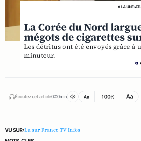
A LA UNE
›
AT
La Corée du Nord largue
mégots de cigarettes su
Les détritus ont été envoyés grâce à
minuteur.
Aa
100%
Écoutez cet article
0:00min
Aa
Lu sur France TV Infos
VU SUR:
MOTS-CLES