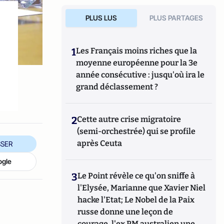
PLUS LUS
PLUS PARTAGES
1
Les Français moins riches que la
moyenne européenne pour la 3e
année consécutive : jusqu'où ira le
grand déclassement ?
2
Cette autre crise migratoire
(semi-orchestrée) qui se profile
après Ceuta
SER
ogle
3
Le Point révèle ce qu'on sniffe à
l'Elysée, Marianne que Xavier Niel
hacke l'Etat; Le Nobel de la Paix
russe donne une leçon de
courage, l'ex PM australien une