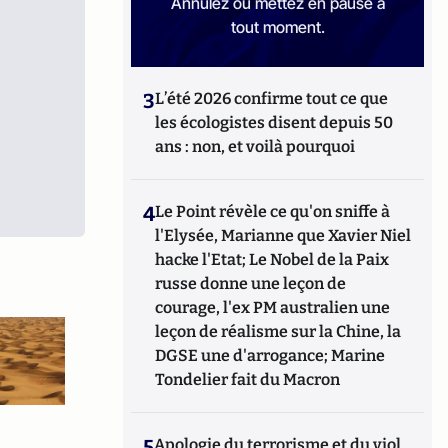
Annulez ou mettez en pause à
tout moment.
3
L’été 2026 confirme tout ce que
les écologistes disent depuis 50
ans : non, et voilà pourquoi
4
Le Point révèle ce qu'on sniffe à
l'Elysée, Marianne que Xavier Niel
hacke l'Etat; Le Nobel de la Paix
russe donne une leçon de
courage, l'ex PM australien une
leçon de réalisme sur la Chine, la
DGSE une d'arrogance; Marine
Tondelier fait du Macron
5
Apologie du terrorisme et du viol,