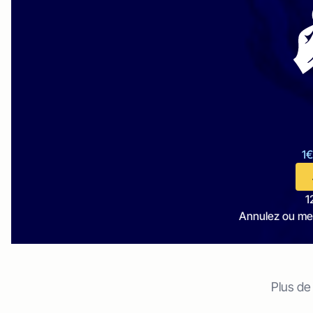
1€
1
Annulez ou me
Plus de