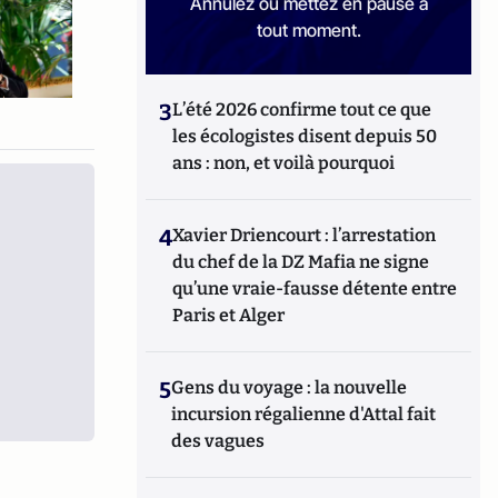
Annulez ou mettez en pause à
tout moment.
3
L’été 2026 confirme tout ce que
les écologistes disent depuis 50
ans : non, et voilà pourquoi
4
Xavier Driencourt : l’arrestation
du chef de la DZ Mafia ne signe
qu’une vraie-fausse détente entre
Paris et Alger
5
Gens du voyage : la nouvelle
incursion régalienne d'Attal fait
des vagues