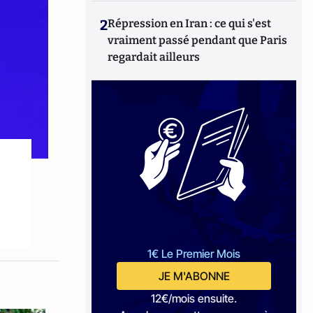
2
Répression en Iran : ce qui s'est
vraiment passé pendant que Paris
regardait ailleurs
1€ Le Premier Mois
JE M'ABONNE
12€/mois ensuite.