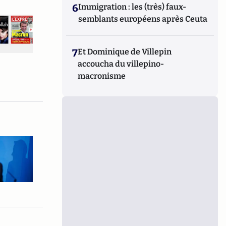
6
Immigration : les (très) faux-
semblants européens après Ceuta
7
Et Dominique de Villepin
accoucha du villepino-
macronisme