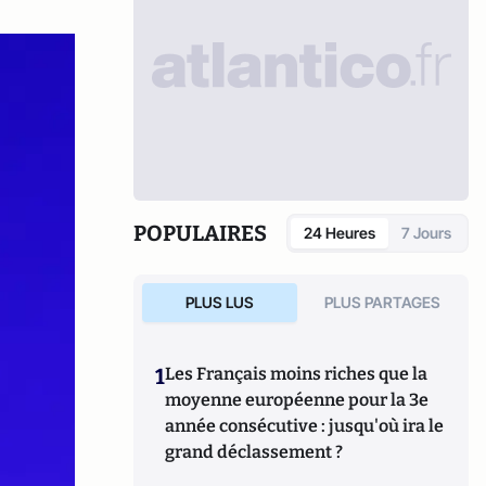
POPULAIRES
24 Heures
7 Jours
PLUS LUS
PLUS PARTAGES
1
Les Français moins riches que la
moyenne européenne pour la 3e
année consécutive : jusqu'où ira le
grand déclassement ?