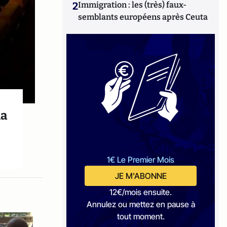
2
Immigration : les (très) faux-
semblants européens après Ceuta
la
1€ Le Premier Mois
JE M'ABONNE
12€/mois ensuite.
Annulez ou mettez en pause à
tout moment.