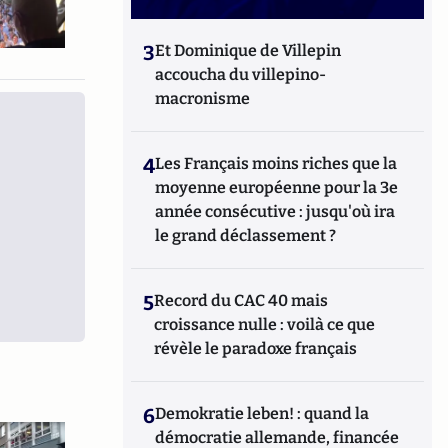
3
Et Dominique de Villepin
accoucha du villepino-
macronisme
4
Les Français moins riches que la
moyenne européenne pour la 3e
année consécutive : jusqu'où ira
le grand déclassement ?
5
Record du CAC 40 mais
croissance nulle : voilà ce que
révèle le paradoxe français
6
Demokratie leben! : quand la
démocratie allemande, financée