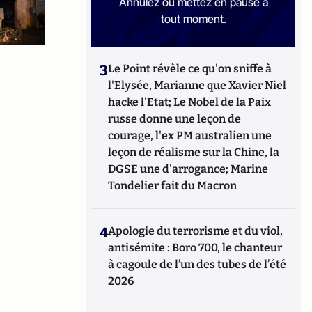
Annulez ou mettez en pause à
tout moment.
3
Le Point révèle ce qu'on sniffe à
l'Elysée, Marianne que Xavier Niel
hacke l'Etat; Le Nobel de la Paix
russe donne une leçon de
courage, l'ex PM australien une
leçon de réalisme sur la Chine, la
DGSE une d'arrogance; Marine
Tondelier fait du Macron
4
Apologie du terrorisme et du viol,
antisémite : Boro 700, le chanteur
à cagoule de l’un des tubes de l’été
2026