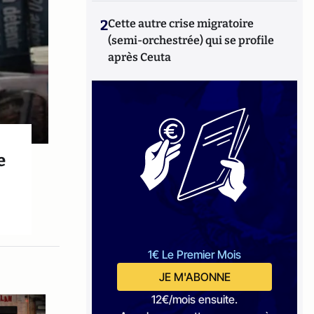
2
Cette autre crise migratoire
(semi-orchestrée) qui se profile
après Ceuta
e
1€ Le Premier Mois
JE M'ABONNE
12€/mois ensuite.